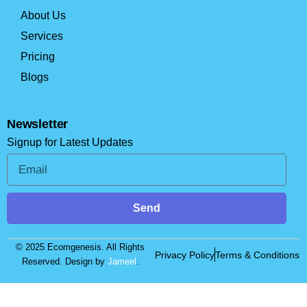
About Us
Services
Pricing
Blogs
Newsletter
Signup for Latest Updates
Send
© 2025 Ecomgenesis. All Rights
Privacy Policy
Terms & Conditions
Reserved. Design by
Jameel
.