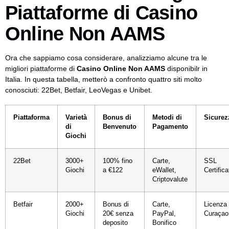
Piattaforme di Casino
Online Non AAMS
Ora che sappiamo cosa considerare, analizziamo alcune tra le
migliori piattaforme di
Casino Online Non AAMS
disponibilr in
Italia. In questa tabella, metterò a confronto quattro siti molto
conosciuti: 22Bet, Betfair, LeoVegas e Unibet.
Piattaforma
Varietà
Bonus di
Metodi di
Sicurez
di
Benvenuto
Pagamento
Giochi
22Bet
3000+
100% fino
Carte,
SSL
Giochi
a €122
eWallet,
Certifica
Criptovalute
Betfair
2000+
Bonus di
Carte,
Licenza
Giochi
20€ senza
PayPal,
Curaçao
deposito
Bonifico