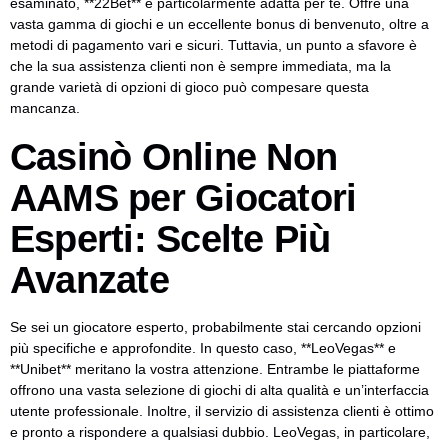
esaminato, **22Bet** è particolarmente adatta per te. Offre una
vasta gamma di giochi e un eccellente bonus di benvenuto, oltre a
metodi di pagamento vari e sicuri. Tuttavia, un punto a sfavore è
che la sua assistenza clienti non è sempre immediata, ma la
grande varietà di opzioni di gioco può compesare questa
mancanza.
Casinò Online Non
AAMS per Giocatori
Esperti: Scelte Più
Avanzate
Se sei un giocatore esperto, probabilmente stai cercando opzioni
più specifiche e approfondite. In questo caso, **LeoVegas** e
**Unibet** meritano la vostra attenzione. Entrambe le piattaforme
offrono una vasta selezione di giochi di alta qualità e un’interfaccia
utente professionale. Inoltre, il servizio di assistenza clienti è ottimo
e pronto a rispondere a qualsiasi dubbio. LeoVegas, in particolare,