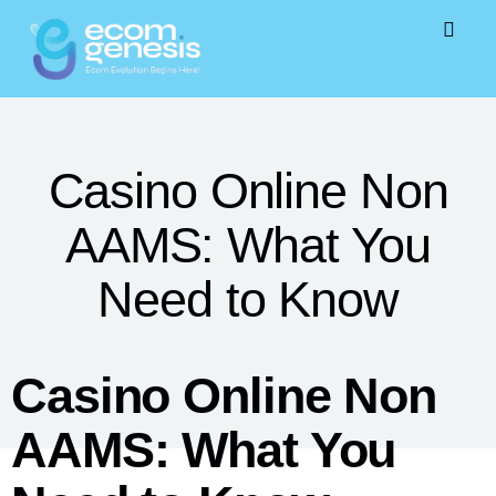
Casino Online Non
AAMS: What You
Need to Know
Casino Online Non
AAMS: What You