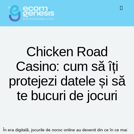
Chicken Road
Casino: cum să îți
protejezi datele și să
te bucuri de jocuri
În era digitală, jocurile de noroc online au devenit din ce în ce mai