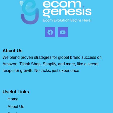
About Us
We blend proven strategies for global brand success on
Amazon, Tiktok Shop, Shopify, and more, like a secret
recipe for growth. No tricks, just experience
Useful Links
Home
About Us