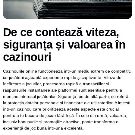
De ce contează viteza,
siguranța și valoarea în
cazinouri
Cazinourile online funcționează într-un mediu extrem de competitiv,
iar jucătorii așteaptă experiențe rapide și captivante. Viteza de
încărcare a jocurilor, procesarea rapidă a tranzacțiilor și
răspunsurile instantanee ale platformei sunt esențiale pentru a
menține interesul jucătorilor. Siguranța, pe de altă parte, se referă
la protecția datelor personale și financiare ale utilizatorilor. A investi
într-un cazinou care prioritizează aceste aspecte este crucial
pentru a te bucura de jocuri fără frică. În cele din urmă, valoarea,
inclusiv bonusurile și promoțiile atractive, poate transforma o
experiență de joc bună într-una excelentă.