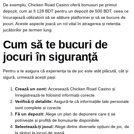
De exemplu, Chicken Road Casino oferă bonusuri pe primul
depozit, cum ar fi 128 BDT pentru un depozit de 500 BDT, ceea ce
încurajează utilizatorii să se alăture platformei și să se bucure de
jocuri. Aceste aspecte joacă un rol vital în atragerea și retenția
jucătorilor pe termen lung.
Cum să te bucuri de
jocuri în siguranță
Pentru a te asigura că experiența ta de joc este atât plăcută, cât și
sigură, urmează acești pași:
Crează un cont:
Accesează Chicken Road Casino și
înregistrează-te folosind informații corecte.
Verifică-ți detaliile:
Asigură-te că informațiile tale personale
sunt complete și corecte.
Fă un depozit:
Alege un plan de depunere care ți se
potrivește și profită de bonusurile disponibile.
Selectează-ți jocul:
Alege dintre diversele opțiuni de joc, de
la sloturi la jocuri de masă.