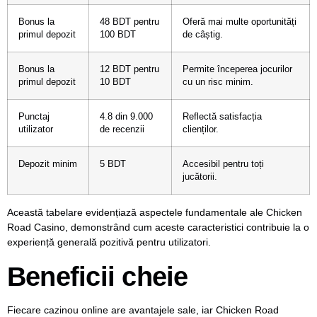
Bonus la
48 BDT pentru
Oferă mai multe oportunități
primul depozit
100 BDT
de câștig.
Bonus la
12 BDT pentru
Permite începerea jocurilor
primul depozit
10 BDT
cu un risc minim.
Punctaj
4.8 din 9.000
Reflectă satisfacția
utilizator
de recenzii
clienților.
Depozit minim
5 BDT
Accesibil pentru toți
jucătorii.
Această tabelare evidențiază aspectele fundamentale ale Chicken
Road Casino, demonstrând cum aceste caracteristici contribuie la o
experiență generală pozitivă pentru utilizatori.
Beneficii cheie
Fiecare cazinou online are avantajele sale, iar Chicken Road