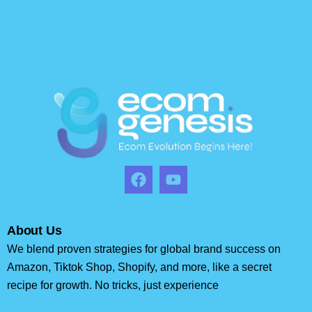
About Us
We blend proven strategies for global brand success on
Amazon, Tiktok Shop, Shopify, and more, like a secret
recipe for growth. No tricks, just experience