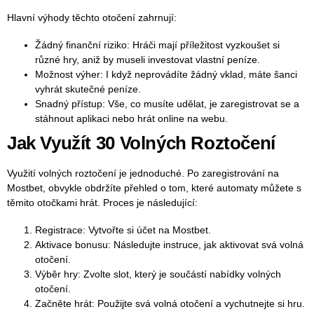
Hlavní výhody těchto otočení zahrnují:
Žádný finanční riziko: Hráči mají příležitost vyzkoušet si
různé hry, aniž by museli investovat vlastní peníze.
Možnost výher: I když neprovádíte žádný vklad, máte šanci
vyhrát skutečné peníze.
Snadný přístup: Vše, co musíte udělat, je zaregistrovat se a
stáhnout aplikaci nebo hrát online na webu.
Jak Využít 30 Volných Roztočení
Využití volných roztočení je jednoduché. Po zaregistrování na
Mostbet, obvykle obdržíte přehled o tom, které automaty můžete s
těmito otočkami hrát. Proces je následující:
Registrace: Vytvořte si účet na Mostbet.
Aktivace bonusu: Následujte instruce, jak aktivovat svá volná
otočení.
Výběr hry: Zvolte slot, který je součástí nabídky volných
otočení.
Začněte hrát: Použijte svá volná otočení a vychutnejte si hru.