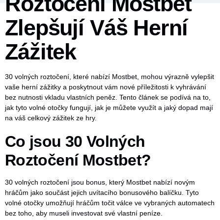
Roztočení Mostbet
Zlepšují Váš Herní
Zážitek
30 volných roztočení, které nabízí Mostbet, mohou výrazně vylepšit
vaše herní zážitky a poskytnout vám nové příležitosti k vyhrávání
bez nutnosti vkladu vlastních peněz. Tento článek se podívá na to,
jak tyto volné otočky fungují, jak je můžete využít a jaký dopad mají
na váš celkový zážitek ze hry.
Co jsou 30 Volných
Roztočení Mostbet?
30 volných roztočení jsou bonus, který Mostbet nabízí novým
hráčům jako součást jejich uvítacího bonusového balíčku. Tyto
volné otočky umožňují hráčům točit válce ve vybraných automatech
bez toho, aby museli investovat své vlastní peníze.