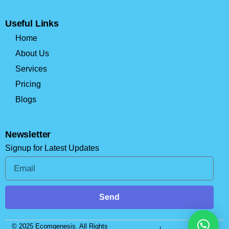
Useful Links
Home
About Us
Services
Pricing
Blogs
Newsletter
Signup for Latest Updates
Send
© 2025 Ecomgenesis. All Rights