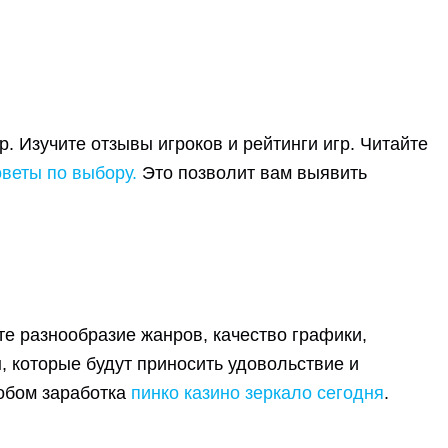
. Изучите отзывы игроков и рейтинги игр. Читайте
веты по выбору.
Это позволит вам выявить
те разнообразие жанров, качество графики,
, которые будут приносить удовольствие и
собом заработка
пинко казино зеркало сегодня
.