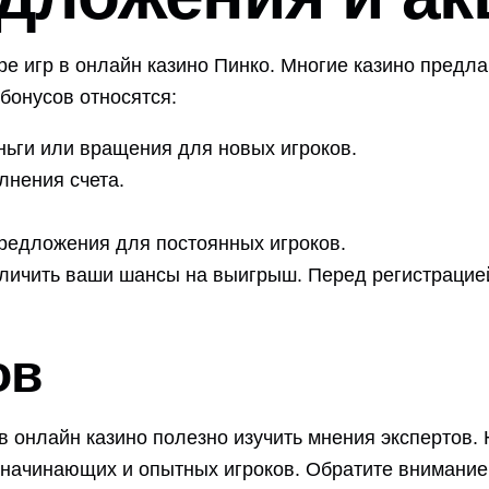
ре игр в онлайн казино Пинко. Многие казино предл
бонусов относятся:
ьги или вращения для новых игроков.
лнения счета.
едложения для постоянных игроков.
личить ваши шансы на выигрыш. Перед регистрацие
ов
в онлайн казино полезно изучить мнения экспертов.
начинающих и опытных игроков. Обратите внимание н