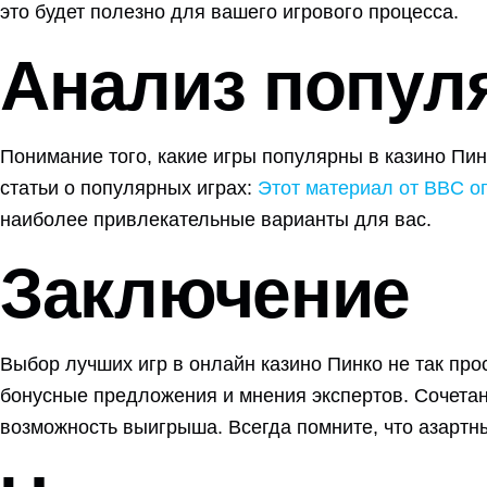
это будет полезно для вашего игрового процесса.
Анализ попул
Понимание того, какие игры популярны в казино Пин
статьи о популярных играх:
Этот материал от BBC оп
наиболее привлекательные варианты для вас.
Заключение
Выбор лучших игр в онлайн казино Пинко не так прос
бонусные предложения и мнения экспертов. Сочетан
возможность выигрыша. Всегда помните, что азартн