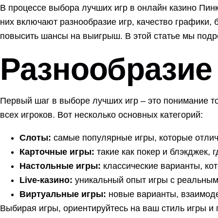
В процессе выбора лучших игр в онлайн казино Пин
них включают разнообразие игр, качество графики, 
повысить шансы на выигрыш. В этой статье мы подро
Разнообразие
Первый шаг в выборе лучших игр – это понимание то
всех игроков. Вот несколько основных категорий:
Слоты:
самые популярные игры, которые отлич
Карточные игры:
такие как покер и блэкджек, 
Настольные игры:
классические варианты, ко
Live-казино:
уникальный опыт игры с реальным
Виртуальные игры:
новые варианты, взаимод
Выбирая игры, ориентируйтесь на ваш стиль игры и