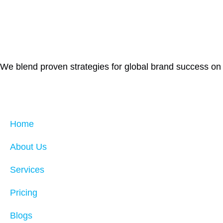
We blend proven strategies for global brand success on A
Home
About Us
Services
Pricing
Blogs