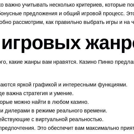
ко важно учитывать несколько критериев, которые п
бонусные предложения и общий игровой процесс. Это
бно рассмотрим, как правильно выбрать игры и на ч
 игровых жанр
го, какие жанры вам нравятся. Казино Пинко предла
аются яркой графикой и интересными функциями.
где важна стратегия и умение.
торые можно найти в любом казино.
и дилерами в режиме реального времени.
ействующие с виртуальной реальностью.
 предпочтения. Это обеспечит вам максимально прия