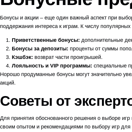
Бонусы и акции – еще один важный аспект при выбо
поддержания интереса к играм. К числу популярных 
Приветственные бонусы:
дополнительные ден
Бонусы за депозиты:
проценты от суммы попо
Кэшбэк:
возврат части проигрышей.
Лояльность и VIP программы:
специальные пр
Hорошо продуманные бонусы могут значительно уве
акций.
Советы от эксперт
Для принятия обоснованного решения о выборе игр 
своим опытом и рекомендациями по выбору игр для 