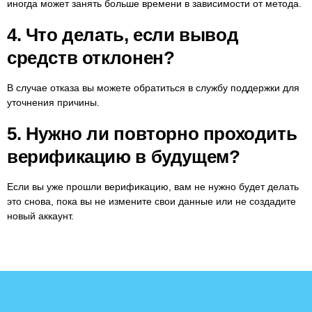
иногда может занять больше времени в зависимости от метода.
4. Что делать, если вывод
средств отклонен?
В случае отказа вы можете обратиться в службу поддержки для
уточнения причины.
5. Нужно ли повторно проходить
верификацию в будущем?
Если вы уже прошли верификацию, вам не нужно будет делать
это снова, пока вы не измените свои данные или не создадите
новый аккаунт.