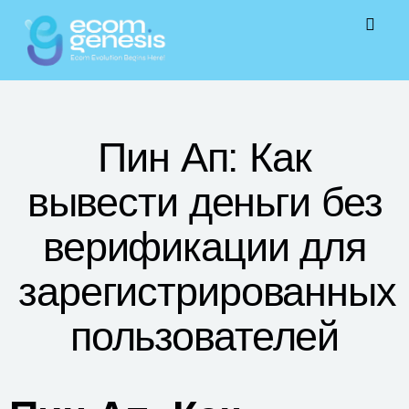
Пин Ап: Как
вывести деньги без
верификации для
зарегистрированных
пользователей