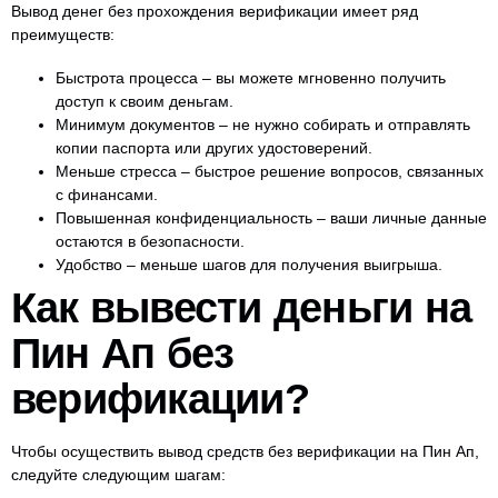
Вывод денег без прохождения верификации имеет ряд
преимуществ:
Быстрота процесса – вы можете мгновенно получить
доступ к своим деньгам.
Минимум документов – не нужно собирать и отправлять
копии паспорта или других удостоверений.
Меньше стресса – быстрое решение вопросов, связанных
с финансами.
Повышенная конфиденциальность – ваши личные данные
остаются в безопасности.
Удобство – меньше шагов для получения выигрыша.
Как вывести деньги на
Пин Ап без
верификации?
Чтобы осуществить вывод средств без верификации на Пин Ап,
следуйте следующим шагам: