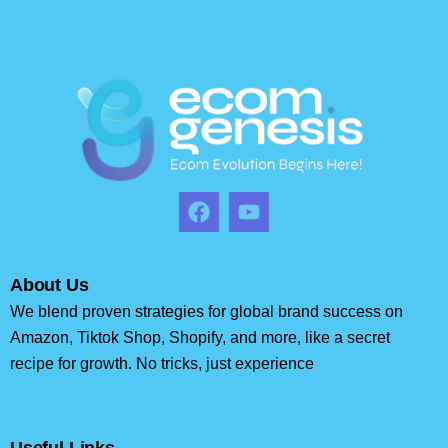
About Us
We blend proven strategies for global brand success on
Amazon, Tiktok Shop, Shopify, and more, like a secret
recipe for growth. No tricks, just experience