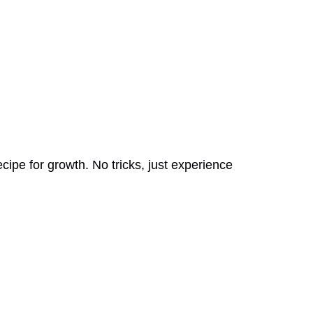
ipe for growth. No tricks, just experience