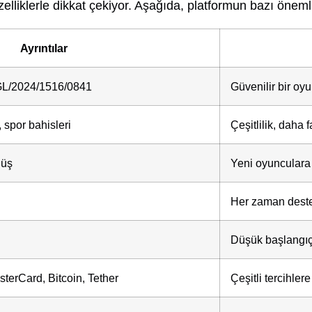
liklerle dikkat çekiyor. Aşağıda, platformun bazı önemli öz
Ayrıntılar
GL/2024/1516/0841
Güvenilir bir oyu
, spor bahisleri
Çeşitlilik, daha 
nüş
Yeni oyunculara 
Her zaman destek
Düşük başlangıç 
sterCard, Bitcoin, Tether
Çeşitli tercihler