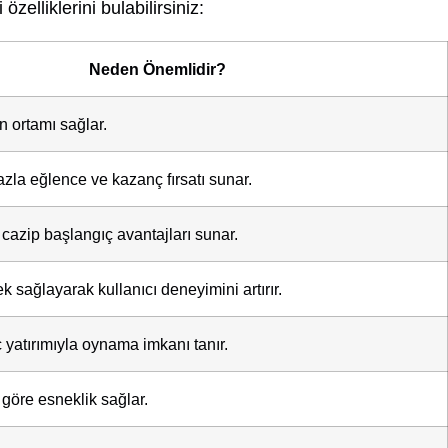
elliklerini bulabilirsiniz:
Neden Önemlidir?
n ortamı sağlar.
fazla eğlence ve kazanç fırsatı sunar.
cazip başlangıç avantajları sunar.
 sağlayarak kullanıcı deneyimini artırır.
yatırımıyla oynama imkanı tanır.
e göre esneklik sağlar.