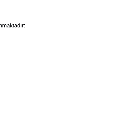
unmaktadır:
i