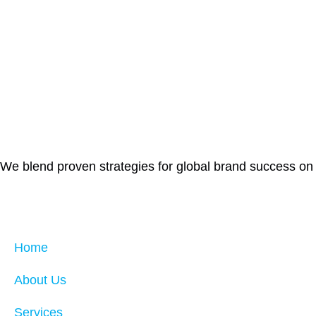
We blend proven strategies for global brand success on A
Home
About Us
Services