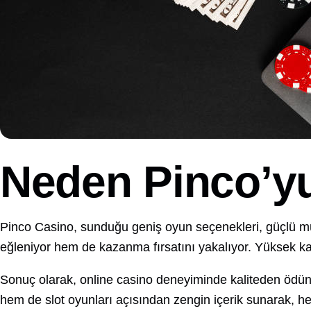
Neden Pinco’yu
Pinco Casino, sunduğu geniş oyun seçenekleri, güçlü müşt
eğleniyor hem de kazanma fırsatını yakalıyor. Yüksek kalit
Sonuç olarak, online casino deneyiminde kaliteden ödün
hem de slot oyunları açısından zengin içerik sunarak, her 