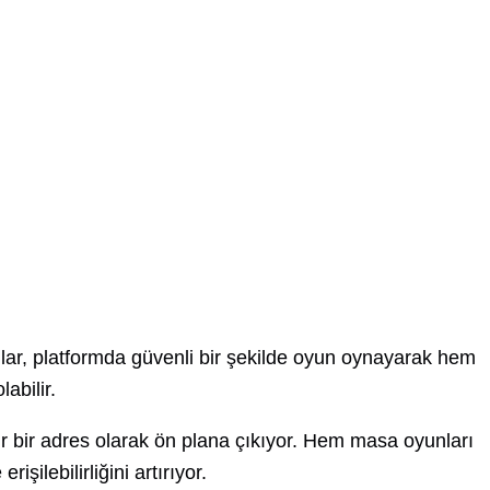
ılar, platformda güvenli bir şekilde oyun oynayarak hem
abilir.
r bir adres olarak ön plana çıkıyor. Hem masa oyunları
ilebilirliğini artırıyor.