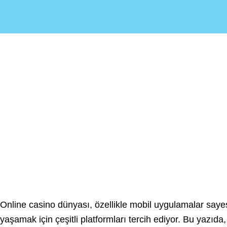
Online casino dünyası, özellikle mobil uygulamalar saye
yaşamak için çeşitli platformları tercih ediyor. Bu yazıda