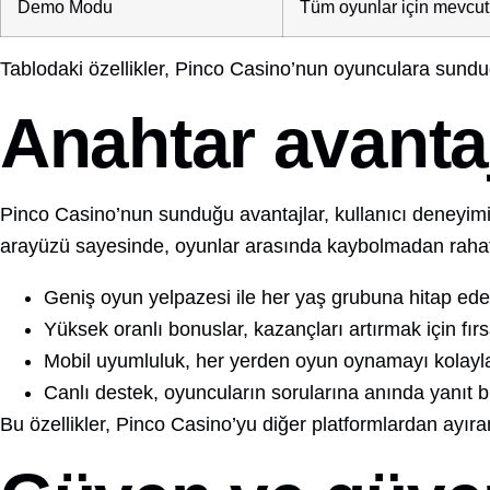
Demo Modu
Tüm oyunlar için mevcut
Tablodaki özellikler, Pinco Casino’nun oyunculara sunduğu
Anahtar avanta
Pinco Casino’nun sunduğu avantajlar, kullanıcı deneyimini 
arayüzü sayesinde, oyunlar arasında kaybolmadan rahatlı
Geniş oyun yelpazesi ile her yaş grubuna hitap ede
Yüksek oranlı bonuslar, kazançları artırmak için fırs
Mobil uyumluluk, her yerden oyun oynamayı kolaylaş
Canlı destek, oyuncuların sorularına anında yanıt b
Bu özellikler, Pinco Casino’yu diğer platformlardan ayıra