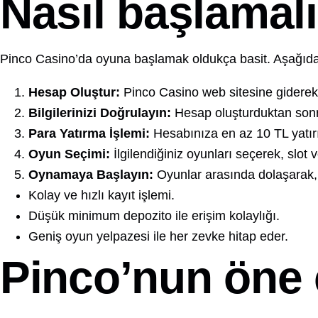
Nasıl başlamalı
Pinco Casino’da oyuna başlamak oldukça basit. Aşağıda,
Hesap Oluştur:
Pinco Casino web sitesine giderek h
Bilgilerinizi Doğrulayın:
Hesap oluşturduktan sonra
Para Yatırma İşlemi:
Hesabınıza en az 10 TL yatır
Oyun Seçimi:
İlgilendiğiniz oyunları seçerek, slot
Oynamaya Başlayın:
Oyunlar arasında dolaşarak, 
Kolay ve hızlı kayıt işlemi.
Düşük minimum depozito ile erişim kolaylığı.
Geniş oyun yelpazesi ile her zevke hitap eder.
Pinco’nun öne ç