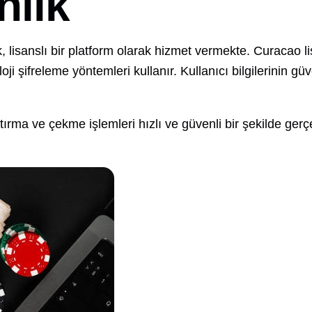
nlik
k, lisanslı bir platform olarak hizmet vermekte. Curacao l
loji şifreleme yöntemleri kullanır. Kullanıcı bilgilerinin
tırma ve çekme işlemleri hızlı ve güvenli bir şekilde gerçe