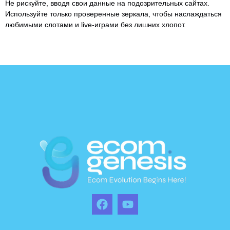
Не рискуйте, вводя свои данные на подозрительных сайтах.
Используйте только проверенные зеркала, чтобы наслаждаться
любимыми слотами и live-играми без лишних хлопот.